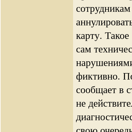
сотрудника
аннулироват
карту. Такое
сам техниче
нарушениями
фиктивно. П
сообщает в 
не действит
диагностичес
свою очеред