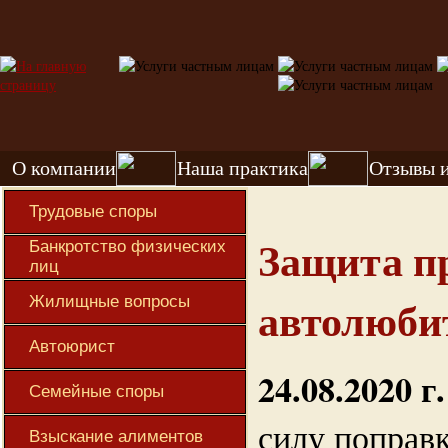
О компании
Наша практика
Отзывы 
Трудовые споры
Защита п
Банкротство физических
лиц
автолюби
Жилищные вопросы
Автоюрист
24.08.2020 г.
Семейные споры
силу поправ
Взыскание алиментов