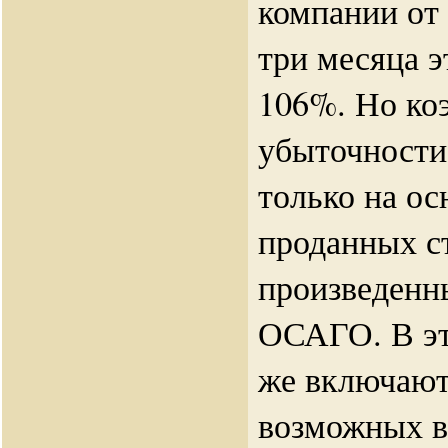
компании от
три месяца э
106%. Но ко
убыточности
только на о
проданных с
произведенн
ОСАГО. В эт
же включаю
возможных в