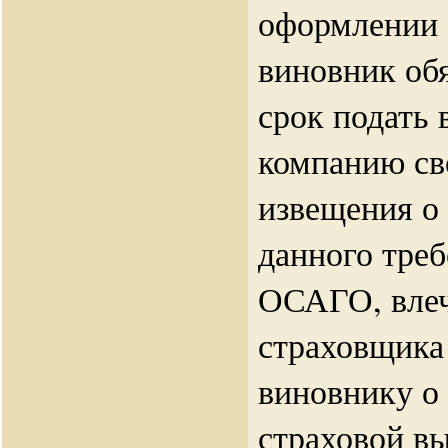
оформлении 
виновник об
срок подать 
компанию св
извещения о
данного тре
ОСАГО, влеч
страховщика
виновнику о
страховой в