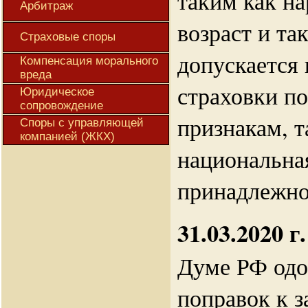
таким как н
Арбитраж
возраст и та
Страховые споры
допускается
Компенсация морального
вреда
страховки 
Юридическое
сопровождение
признакам, т
Споры с управляющей
компанией (ЖКХ)
национальная
принадлежнос
31.03.2020 г.
Думе РФ одо
поправок к 