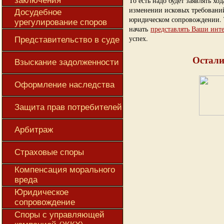
заключения
То есть надо будет заявлять хо
изменении исковых требований
Досудебное
юридическом сопровождении. 
урегулирование споров
начать
представлять Ваши инте
успех.
Представительство в суде
Остали
Взыскание задолженности
Оформление наследства
Защита прав потребителей
Арбитраж
Страховые споры
Компенсация морального
вреда
Юридическое
сопровождение
Споры с управляющей