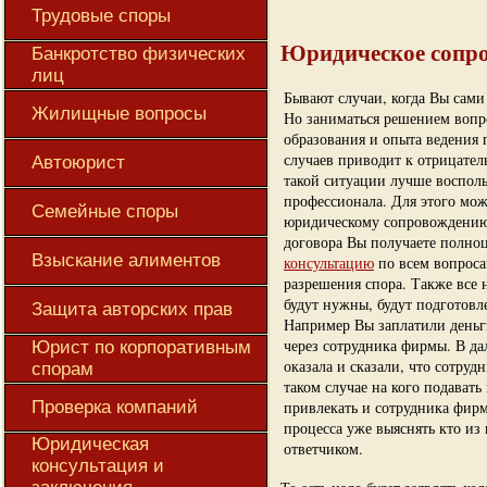
Трудовые споры
Юридическое сопр
Банкротство физических
лиц
Бывают случаи, когда Вы сами
Жилищные вопросы
Но заниматься решением вопро
образования и опыта ведения 
случаев приводит к отрицател
Автоюрист
такой ситуации лучше воспол
профессионала. Для этого мо
Семейные споры
юридическому сопровождению 
договора Вы получаете полн
Взыскание алиментов
консультацию
по всем вопроса
разрешения спора. Также все
будут нужны, будут подготовл
Защита авторских прав
Например Вы заплатили деньг
через сотрудника фирмы. В д
Юрист по корпоративным
оказала и сказали, что сотруд
спорам
таком случае на кого подавать
Проверка компаний
привлекать и сотрудника фирм
процесса уже выяснять кто из
Юридическая
ответчиком.
консультация и