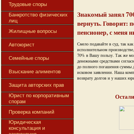
Трудовые споры
Знакомый занял 700
Банкротство физических
лиц
вернуть. Говорит: п
пенсионер, с меня н
Жилищные вопросы
Смело подавайте в суд, так ка
Автоюрист
исполнительном производстве, 
70% в Вашу пользу. Так же м
Семейные споры
денежными средствами согласн
до полного погашения суммы до
Взыскание алиментов
исковом заявлении. Наша компа
возврату долгов и у наших юр
Защита авторских прав
Остали
Юрист по корпоративным
спорам
Проверка компаний
Юридическая
консультация и