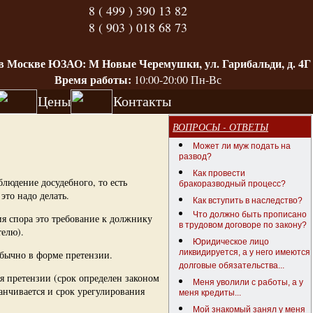
8 ( 499 ) 390 13 82
8 ( 903 ) 018 68 73
в Москве ЮЗАО: М Новые Черемушки, ул. Гарибальди, д. 4Г
Время работы:
10:00-20:00 Пн-Вс
Цены
Контакты
ВОПРОСЫ - ОТВЕТЫ
Может ли муж подать на
развод?
Как провести
блюдение досудебного, то есть
бракоразводный процесс?
это надо делать.
Как вступить в наследство?
Что должно быть прописано
я спора это требование к должнику
в трудовом договоре по закону?
телю).
Юридическое лицо
ликвидируется, а у него имеются
обычно в форме претензии.
долговые обязательства...
я претензии (срок определен законом
Меня уволили с работы, а у
анчивается и срок урегулирования
меня кредиты...
Мой знакомый занял у меня