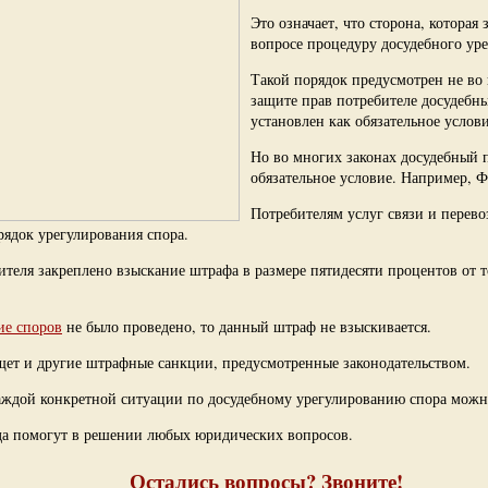
Это означает, что сторона, которая
вопросе процедуру досудебного уре
Такой порядок предусмотрен не во 
защите прав потребителе досудебн
установлен как обязательное услови
Но во многих законах досудебный п
обязательное условие. Например, 
Потребителям услуг связи и перево
рядок урегулирования спора.
бителя закреплено взыскание штрафа в размере пятидесяти процентов от
ие споров
не было проведено, то данный штраф не взыскивается.
щет и другие штрафные санкции, предусмотренные законодательством.
каждой конкретной ситуации по досудебному урегулированию спора можн
а помогут в решении любых юридических вопросов.
Остались вопросы? Звоните!