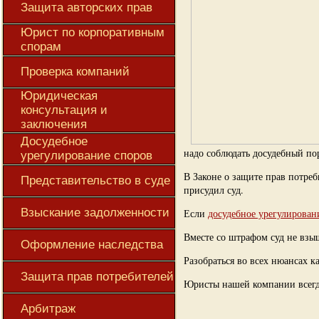
Защита авторских прав
Юрист по корпоративным
спорам
Проверка компаний
Юридическая
консультация и
заключения
Досудебное
надо соблюдать досудебный по
урегулирование споров
В Законе о защите прав потре
Представительство в суде
присудил суд.
Взыскание задолженности
Если
досудебное урегулирован
Вместе со штрафом суд не взы
Оформление наследства
Разобраться во всех нюансах 
Защита прав потребителей
Юристы нашей компании всегд
Арбитраж