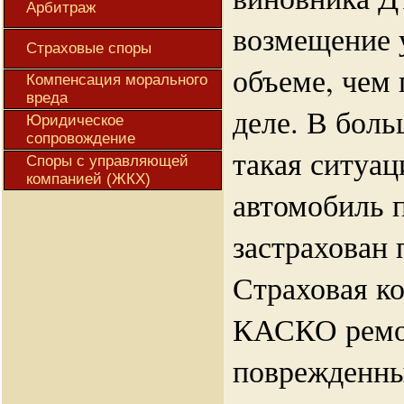
Арбитраж
возмещение 
Страховые споры
объеме, чем
Компенсация морального
вреда
деле. В боль
Юридическое
сопровождение
такая ситуац
Споры с управляющей
компанией (ЖКХ)
автомобиль 
застрахован
Страховая к
КАСКО ремо
поврежденны