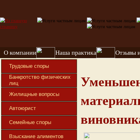
О компании
Наша практика
Отзывы 
Трудовые споры
Уменьше
Банкротство физических
лиц
материал
Жилищные вопросы
Автоюрист
виновник
Семейные споры
Взыскание алиментов