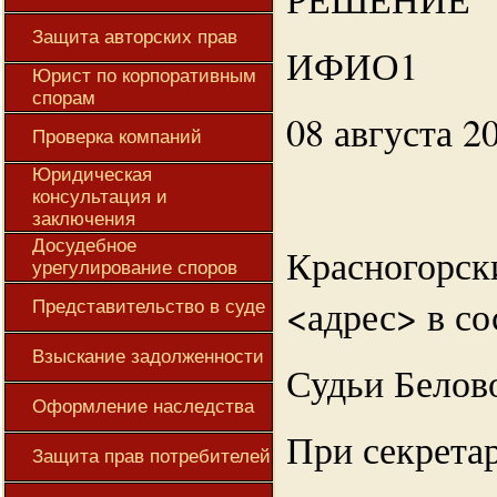
Защита авторских прав
ИФИО1
Юрист по корпоративным
спорам
08 августа 2
Проверка компаний
Юридическая
консультация и
заключения
Досудебное
Красногорск
урегулирование споров
<адрес> в со
Представительство в суде
Взыскание задолженности
Судьи Белов
Оформление наследства
При секрета
Защита прав потребителей