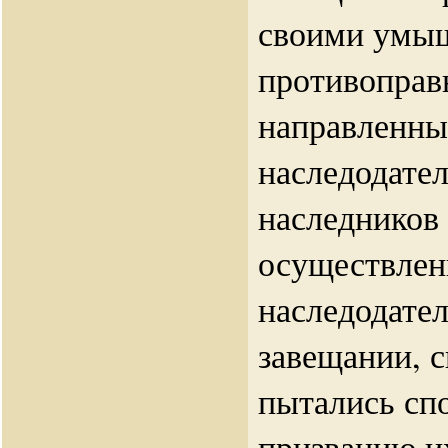
своими умы
противоправ
направленны
наследодател
наследников
осуществлен
наследодате
завещании, 
пытались сп
призванию и