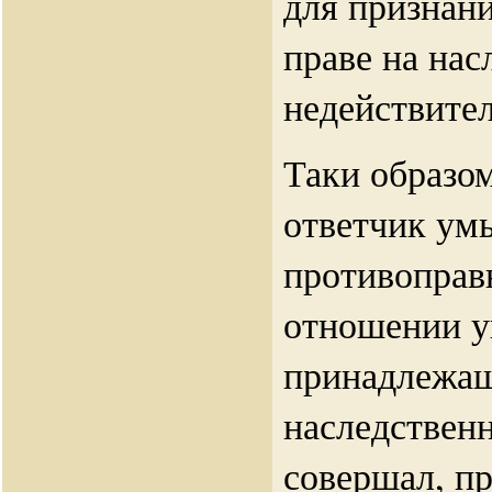
для признани
праве на нас
недействите
Таки образом
ответчик у
противоправ
отношении у
принадлежащ
наследствен
совершал, п