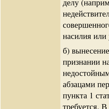
делу (наприм
недействите
совершенног
насилия или 
б) вынесение
признании н
недостойным
абзацами пе
пункта 1 ста
требуется. В