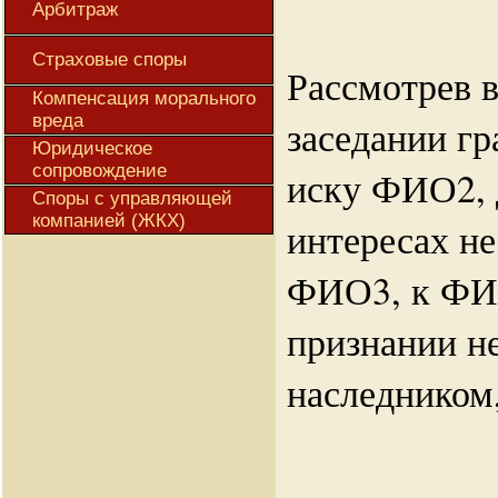
Арбитраж
Страховые споры
Рассмотрев 
Компенсация морального
вреда
заседании гр
Юридическое
сопровождение
иску ФИО2, 
Споры с управляющей
компанией (ЖКХ)
интересах н
ФИО3, к ФИ
признании н
наследником