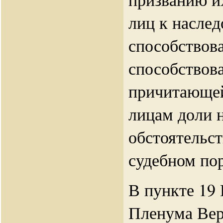
лиц к насле
способствов
способствов
причитающей
лицам доли н
обстоятельс
судебном пор
В пункте 19
Пленума Вер