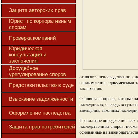
Защита авторских прав
Юрист по корпоративным
спорам
Проверка компаний
Юридическая
консультация и
заключения
Досудебное
урегулирование споров
относятся непосредственно к д
ознакомление с документами т
Представительство в суде
заключения.
Основные вопросы, которые на
Взыскание задолженности
наследников, очередь вступлен
завещания, законных наследник
Оформление наследства
Правильное определение всех 
наследственных споров, поско
Защита прав потребителей
основанные на законодательстве